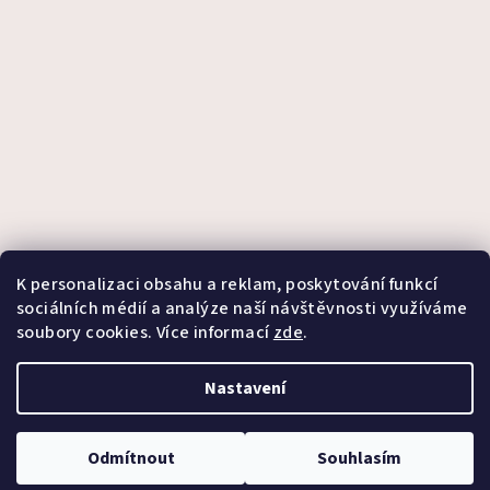
K personalizaci obsahu a reklam, poskytování funkcí
sociálních médií a analýze naší návštěvnosti využíváme
soubory cookies. Více informací
zde
.
Sledovat na Instagramu
Nastavení
Copyright 2026
Candeli
. Všechna práva vyhrazena.
Upravit
nastavení cookies
Odmítnout
Souhlasím
Vytvořil Shoptet