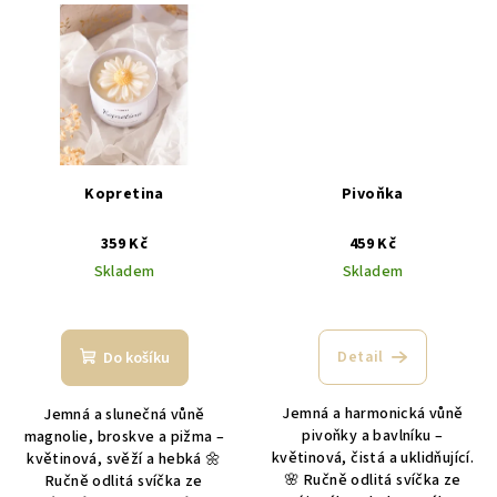
Kopretina
Pivoňka
359 Kč
459 Kč
Skladem
Skladem
Průměrné
hodnocení
produktu
Detail
Do košíku
je
5,0
Jemná a harmonická vůně
Jemná a slunečná vůně
z
pivoňky a bavlníku –
magnolie, broskve a pižma –
5
květinová, čistá a uklidňující.
květinová, svěží a hebká 🌼
hvězdiček.
🌸 Ručně odlitá svíčka ze
Ručně odlitá svíčka ze