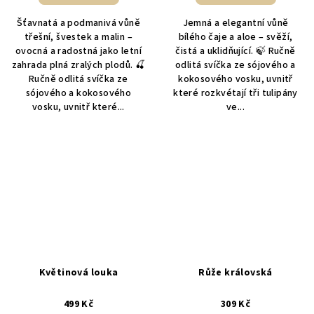
5,0
Šťavnatá a podmanivá vůně
Jemná a elegantní vůně
z
třešní, švestek a malin –
bílého čaje a aloe – svěží,
5
ovocná a radostná jako letní
čistá a uklidňující. 🍃 Ručně
hvězdiček.
zahrada plná zralých plodů. 🍒
odlitá svíčka ze sójového a
Ručně odlitá svíčka ze
kokosového vosku, uvnitř
sójového a kokosového
které rozkvétají tři tulipány
vosku, uvnitř které...
ve...
Květinová louka
Růže královská
499 Kč
309 Kč