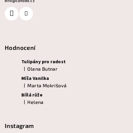
info
@
candeli.cz
Hodnocení
Tulipány pro radost
|
Olena Butnar
Hodnocení produktu je 5 z 5 hvězdiček.
Míša Vanilka
|
Marta Mokrišová
Hodnocení produktu je 5 z 5 hvězdiček.
Bíílá růže
|
Helena
Hodnocení produktu je 5 z 5 hvězdiček.
Instagram