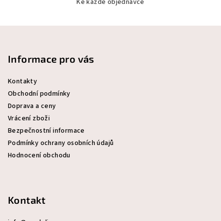
Ke každé objednávce
Z
á
p
Informace pro vás
a
Kontakty
t
Obchodní podmínky
í
Doprava a ceny
Vrácení zboži
Bezpečnostní informace
Podmínky ochrany osobních údajů
Hodnocení obchodu
Kontakt