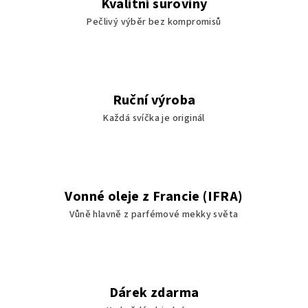
Kvalitní suroviny
k
Pečlivý výběr bez kompromisů
y
v
ý
p
i
Ruční výroba
s
Každá svíčka je originál
u
Vonné oleje z Francie (IFRA)
Vůně hlavně z parfémové mekky světa
Dárek zdarma