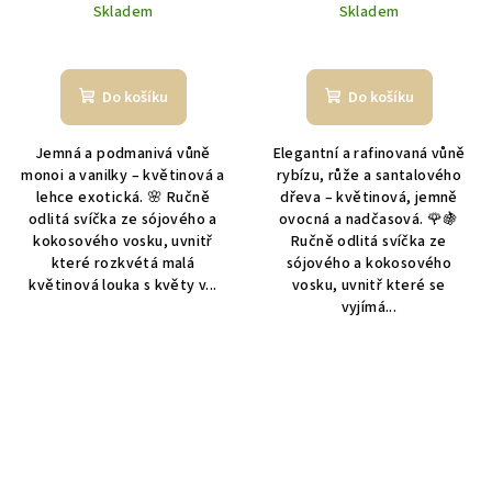
Skladem
Skladem
Průměrné
hodnocení
produktu
Do košíku
Do košíku
je
5,0
Jemná a podmanivá vůně
Elegantní a rafinovaná vůně
z
monoi a vanilky – květinová a
rybízu, růže a santalového
5
lehce exotická. 🌸 Ručně
dřeva – květinová, jemně
hvězdiček.
odlitá svíčka ze sójového a
ovocná a nadčasová. 🌹🍇
kokosového vosku, uvnitř
Ručně odlitá svíčka ze
které rozkvétá malá
sójového a kokosového
květinová louka s květy v...
vosku, uvnitř které se
vyjímá...