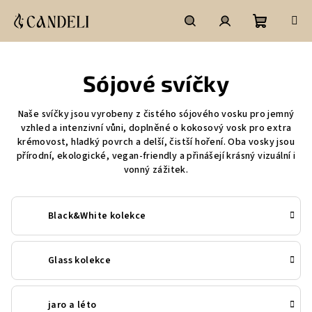
Přejít
na
obsah
Nákupní
Hledat
Přihlášení
Sójové svíčky
košík
Naše svíčky jsou vyrobeny z čistého sójového vosku pro jemný
vzhled a intenzivní vůni, doplněné o kokosový vosk pro extra
krémovost, hladký povrch a delší, čistší hoření. Oba vosky jsou
přírodní, ekologické, vegan‑friendly a přinášejí krásný vizuální i
vonný zážitek.
Black&White kolekce
Glass kolekce
jaro a léto