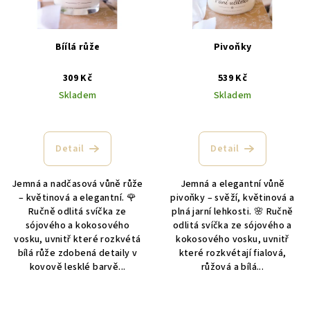
s
t
p
ů
r
Bíílá růže
Pivoňky
o
309 Kč
539 Kč
d
Skladem
Skladem
u
k
Průměrné
hodnocení
t
produktu
Detail
Detail
ů
je
5,0
Jemná a nadčasová vůně růže
Jemná a elegantní vůně
z
– květinová a elegantní. 🌹
pivoňky – svěží, květinová a
5
Ručně odlitá svíčka ze
plná jarní lehkosti. 🌸 Ručně
hvězdiček.
sójového a kokosového
odlitá svíčka ze sójového a
vosku, uvnitř které rozkvétá
kokosového vosku, uvnitř
bílá růže zdobená detaily v
které rozkvétají fialová,
kovově lesklé barvě...
růžová a bílá...