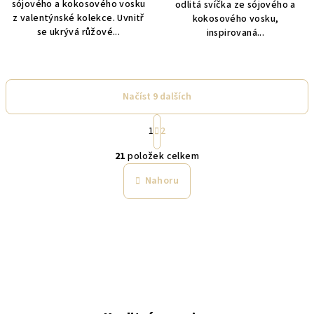
sójového a kokosového vosku
odlitá svíčka ze sójového a
z valentýnské kolekce. Uvnitř
kokosového vosku,
se ukrývá růžové...
inspirovaná...
Načíst 9 dalších
S
1
2
t
O
r
21
položek celkem
á
v
n
l
Nahoru
k
á
o
d
v
a
á
n
c
í
í
p
r
v