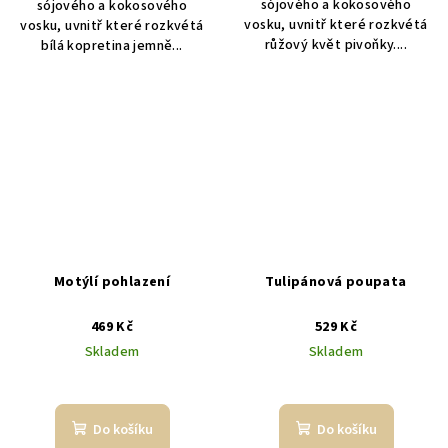
sójového a kokosového
sójového a kokosového
vosku, uvnitř které rozkvétá
vosku, uvnitř které rozkvétá
růžový květ pivoňky....
bílá kopretina jemně...
Motýlí pohlazení
Tulipánová poupata
469 Kč
529 Kč
Skladem
Skladem
Průměrné
hodnocení
produktu
Do košíku
Do košíku
je