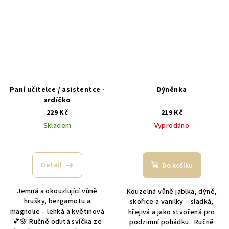
Paní učitelce / asistentce -
Dýněnka
srdíčko
229 Kč
219 Kč
Skladem
Vyprodáno
Detail
Do košíku
Jemná a okouzlující vůně
Kouzelná vůně jablka, dýně,
hrušky, bergamotu a
skořice a vanilky – sladká,
magnolie – lehká a květinová
hřejivá a jako stvořená pro
💕🌸 Ručně odlitá svíčka ze
podzimní pohádku. Ručně