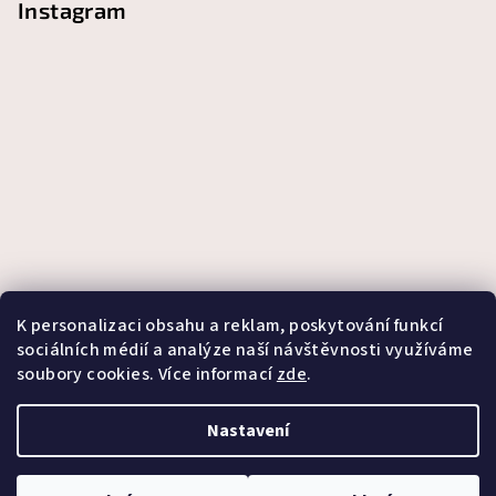
Instagram
K personalizaci obsahu a reklam, poskytování funkcí
sociálních médií a analýze naší návštěvnosti využíváme
soubory cookies. Více informací
zde
.
Sledovat na Instagramu
Nastavení
Copyright 2026
Candeli
. Všechna práva vyhrazena.
Upravit
nastavení cookies