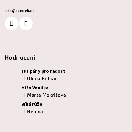
info
@
candeli.cz
Hodnocení
Tulipány pro radost
|
Olena Butnar
Hodnocení produktu je 5 z 5 hvězdiček.
Míša Vanilka
|
Marta Mokrišová
Hodnocení produktu je 5 z 5 hvězdiček.
Bíílá růže
|
Helena
Hodnocení produktu je 5 z 5 hvězdiček.