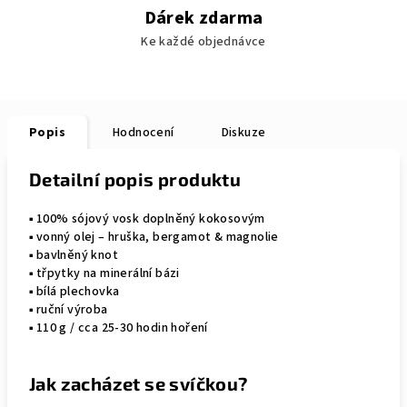
Dárek zdarma
Ke každé objednávce
Popis
Hodnocení
Diskuze
Detailní popis produktu
▪︎ 100% sójový vosk doplněný kokosovým
▪︎ vonný olej – hruška, bergamot & magnolie
▪︎ bavlněný knot
▪︎ třpytky na minerální bázi
▪︎ bílá plechovka
▪︎ ruční výroba
▪︎ 110 g / cca 25-30 hodin hoření
Jak zacházet se svíčkou?