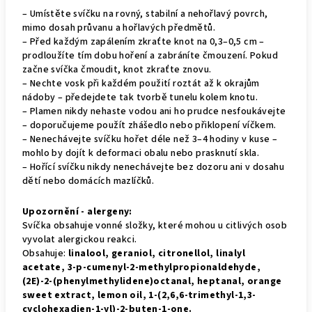
– Umístěte svíčku na rovný, stabilní a nehořlavý povrch,
mimo dosah průvanu a hořlavých předmětů.
– Před každým zapálením zkraťte knot na 0,3–0,5 cm –
prodloužíte tím dobu hoření a zabráníte čmouzení. Pokud
začne svíčka čmoudit, knot zkraťte znovu.
– Nechte vosk při každém použití roztát až k okrajům
nádoby – předejdete tak tvorbě tunelu kolem knotu.
– Plamen nikdy nehaste vodou ani ho prudce nesfoukávejte
– doporučujeme použít zhášedlo nebo přiklopení víčkem.
– Nenechávejte svíčku hořet déle než 3–4 hodiny v kuse –
mohlo by dojít k deformaci obalu nebo prasknutí skla.
– Hořící svíčku nikdy nenechávejte bez dozoru ani v dosahu
dětí nebo domácích mazlíčků.
Upozornění - alergeny:
Svíčka obsahuje vonné složky, které mohou u citlivých osob
vyvolat alergickou reakci.
Obsahuje:
linalool, geraniol, citronellol, linalyl
acetate, 3-p-cumenyl-2-methylpropionaldehyde,
(2E)-2-(phenylmethylidene)octanal, heptanal, orange
sweet extract, lemon oil, 1-(2,6,6-trimethyl-1,3-
cyclohexadien-1-yl)-2-buten-1-one.