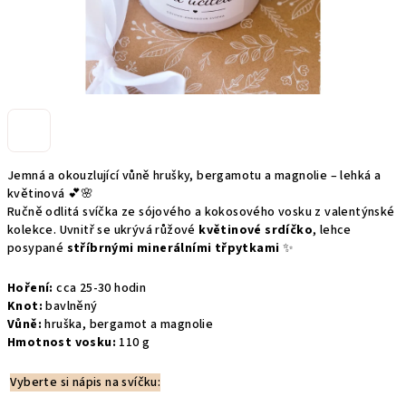
Jemná a okouzlující vůně hrušky, bergamotu a magnolie – lehká a
květinová 💕🌸
Ručně odlitá svíčka ze sójového a kokosového vosku z valentýnské
kolekce. Uvnitř se ukrývá růžové
květinové srdíčko
, lehce
posypané
stříbrnými minerálními třpytkami
✨
Hoření:
cca 25-30 hodin
Knot:
bavlněný
Vůně:
hruška, bergamot a magnolie
Hmotnost vosku:
110 g
Vyberte si nápis na svíčku: