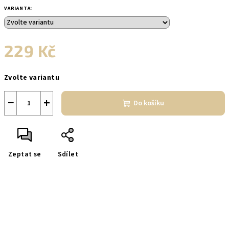
VARIANTA:
229 Kč
Měrná
Zvolte variantu
cena:
−
+
Do košíku
Zeptat se
Sdílet