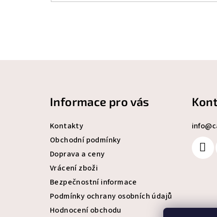
Z
á
Informace pro vás
Kont
p
a
Kontakty
info
@
c
t
Obchodní podmínky
Doprava a ceny
í
Vrácení zboži
Bezpečnostní informace
Podmínky ochrany osobních údajů
Hodnocení obchodu