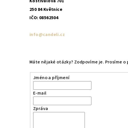
Kostivalová 701
250 84 Květnice
IČO: 08562504
info@candeli.cz
Máte nějaké otázky? Zodpovíme je. Prosíme o p
Jméno a příjmení
E-mail
Zpráva