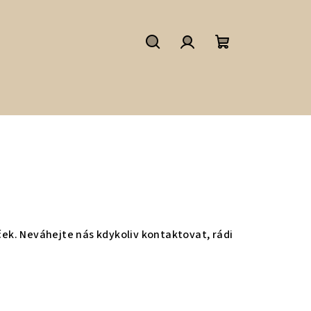
Hledat
Přihlášení
Nákupní
košík
ček. Neváhejte nás kdykoliv kontaktovat, rádi