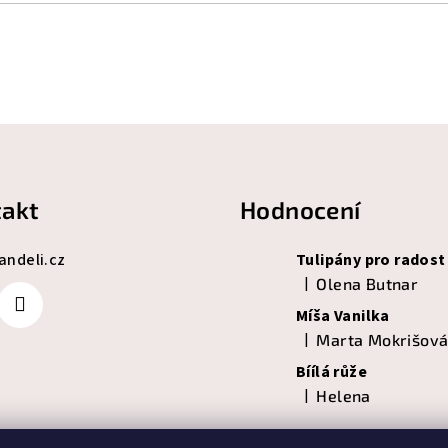
akt
Hodnocení
andeli.cz
Tulipány pro radost
|
Olena Butnar
Hodnocení produktu je 5
Míša Vanilka
|
Marta Mokrišov
Hodnocení produktu je 5
Bíílá růže
|
Helena
Hodnocení produktu je 5