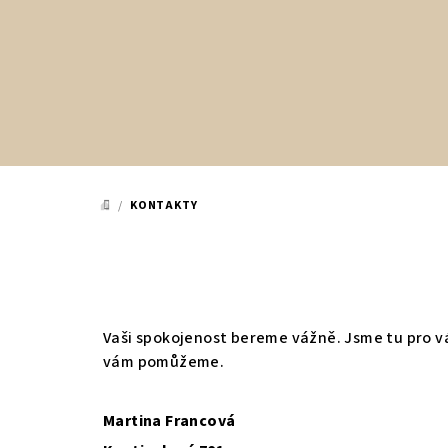
Přejít
na
obsah
/
KONTAKTY
DOMŮ
Vaši spokojenost bereme vážně. Jsme tu pro vás
vám pomůžeme.
Martina Francová