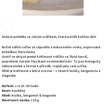
Voňavá pohádka se zlatým srdíčkem, které potěší každou duši.
Ručně odlitá svíčka ze sójového a kokosového vosku, inspirovaná
pohádkou Zlatovláska.
Uvnitř se ukrývá jemné květinové srdíčko ve žluté barvě,
poprášené zlatými třpytkami na minerální bázi. Ty jsou biologicky
odbouratelné a šetrné k přírodě, stejně jako celá svíčka.
Vůně je květinová a lehce ovocná – v tónech hrušky, bergamotu a
magnolie.
Hoření:
cca 25–30 hodin
Knot:
bavlněný
Vůně:
hruška, bergamot & magnolie
Hmotnost vosku:
110 g