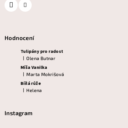
Hodnocení
Tulipány pro radost
|
Olena Butnar
Hodnocení produktu je 5 z 5 hvězdiček.
Míša Vanilka
|
Marta Mokrišová
Hodnocení produktu je 5 z 5 hvězdiček.
Bíílá růže
|
Helena
Hodnocení produktu je 5 z 5 hvězdiček.
Instagram