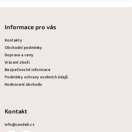
Z
á
p
Informace pro vás
a
Kontakty
t
Obchodní podmínky
í
Doprava a ceny
Vrácení zboži
Bezpečnostní informace
Podmínky ochrany osobních údajů
Hodnocení obchodu
Kontakt
info
@
candeli.cz