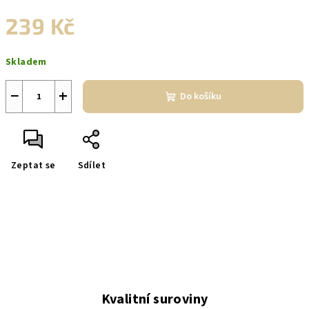
239 Kč
Měrná
Skladem
cena:
−
+
Do košíku
Zeptat se
Sdílet
Kvalitní suroviny