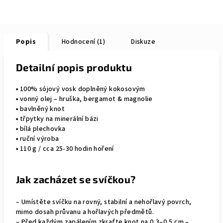
Popis
Hodnocení (1)
Diskuze
Detailní popis produktu
▪︎ 100% sójový vosk doplněný kokosovým
▪︎ vonný olej – hruška, bergamot & magnolie
▪︎ bavlněný knot
▪︎ třpytky na minerální bázi
▪︎ bílá plechovka
▪︎ ruční výroba
▪︎ 110 g / cca 25-30 hodin hoření
Jak zacházet se svíčkou?
– Umístěte svíčku na rovný, stabilní a nehořlavý povrch,
mimo dosah průvanu a hořlavých předmětů.
– Před každým zapálením zkraťte knot na 0,3–0,5 cm –