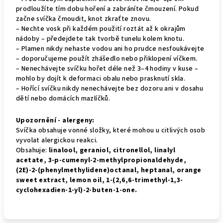
prodloužíte tím dobu hoření a zabráníte čmouzení. Pokud
začne svíčka čmoudit, knot zkraťte znovu.
– Nechte vosk při každém použití roztát až k okrajům
nádoby – předejdete tak tvorbě tunelu kolem knotu.
– Plamen nikdy nehaste vodou ani ho prudce nesfoukávejte
– doporučujeme použít zhášedlo nebo přiklopení víčkem.
– Nenechávejte svíčku hořet déle než 3–4 hodiny v kuse –
mohlo by dojít k deformaci obalu nebo prasknutí skla.
– Hořící svíčku nikdy nenechávejte bez dozoru ani v dosahu
dětí nebo domácích mazlíčků.
Upozornění - alergeny:
Svíčka obsahuje vonné složky, které mohou u citlivých osob
vyvolat alergickou reakci.
Obsahuje:
linalool, geraniol, citronellol, linalyl
acetate, 3-p-cumenyl-2-methylpropionaldehyde,
(2E)-2-(phenylmethylidene)octanal, heptanal, orange
sweet extract, lemon oil, 1-(2,6,6-trimethyl-1,3-
cyclohexadien-1-yl)-2-buten-1-one.