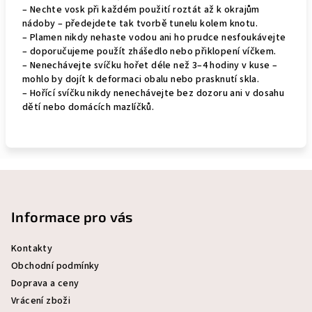
– Nechte vosk při každém použití roztát až k okrajům
nádoby – předejdete tak tvorbě tunelu kolem knotu.
– Plamen nikdy nehaste vodou ani ho prudce nesfoukávejte
– doporučujeme použít zhášedlo nebo přiklopení víčkem.
– Nenechávejte svíčku hořet déle než 3–4 hodiny v kuse –
mohlo by dojít k deformaci obalu nebo prasknutí skla.
– Hořící svíčku nikdy nenechávejte bez dozoru ani v dosahu
dětí nebo domácích mazlíčků.
Z
á
p
Informace pro vás
a
Kontakty
t
Obchodní podmínky
í
Doprava a ceny
Vrácení zboži