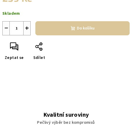
Měrná
Skladem
cena:
−
+
Do košíku
Zeptat se
Sdílet
Kvalitní suroviny
Pečlivý výběr bez kompromisů