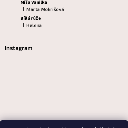
Míša Vanilka
|
Marta Mokrišová
Hodnocení produktu je 5 z 5 hvězdiček.
Bíílá růže
|
Helena
Hodnocení produktu je 5 z 5 hvězdiček.
Instagram