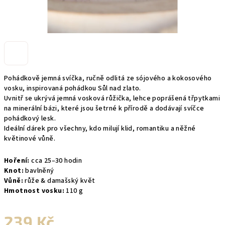
Pohádkově jemná svíčka, ručně odlitá ze sójového a kokosového
vosku, inspirovaná pohádkou Sůl nad zlato.
Uvnitř se ukrývá jemná vosková růžička, lehce poprášená třpytkami
na minerální bázi, které jsou šetrné k přírodě a dodávají svíčce
pohádkový lesk.
Ideální dárek pro všechny, kdo milují klid, romantiku a něžné
květinové vůně.
Hoření:
cca 25–30 hodin
Knot:
bavlněný
Vůně:
růže & damašský květ
Hmotnost vosku:
110 g
239 Kč