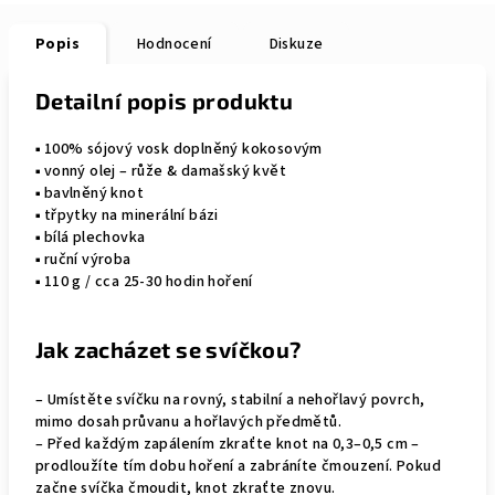
Popis
Hodnocení
Diskuze
Detailní popis produktu
▪︎ 100% sójový vosk doplněný kokosovým
▪︎ vonný olej – růže & damašský květ
▪︎ bavlněný knot
▪︎ třpytky na minerální bázi
▪︎ bílá plechovka
▪︎ ruční výroba
▪︎ 110 g / cca 25-30 hodin hoření
Jak zacházet se svíčkou?
– Umístěte svíčku na rovný, stabilní a nehořlavý povrch,
mimo dosah průvanu a hořlavých předmětů.
– Před každým zapálením zkraťte knot na 0,3–0,5 cm –
prodloužíte tím dobu hoření a zabráníte čmouzení. Pokud
začne svíčka čmoudit, knot zkraťte znovu.