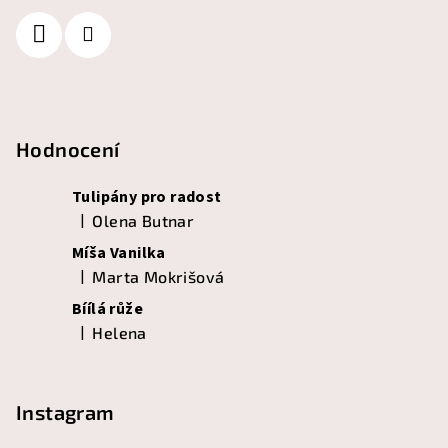
Hodnocení
Tulipány pro radost
|
Olena Butnar
Hodnocení produktu je 5 z 5 hvězdiček.
Míša Vanilka
|
Marta Mokrišová
Hodnocení produktu je 5 z 5 hvězdiček.
Bíílá růže
|
Helena
Hodnocení produktu je 5 z 5 hvězdiček.
Instagram