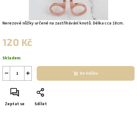
Nerezové nůžky
určené na zastřihávání knotů. Délka cca 18cm.
120 Kč
Měrná
Skladem
cena:
−
+
Do košíku
Zeptat se
Sdílet