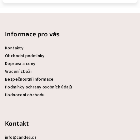
Z
á
p
Informace pro vás
a
Kontakty
t
Obchodní podmínky
í
Doprava a ceny
Vrácení zboži
Bezpečnostní informace
Podmínky ochrany osobních údajů
Hodnocení obchodu
Kontakt
info
@
candeli.cz