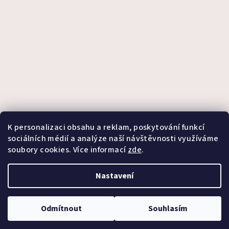
K personalizaci obsahu a reklam, poskytování funkcí
sociálních médií a analýze naší návštěvnosti využíváme
soubory cookies. Více informací
zde
.
Sledovat na Instagramu
Nastavení
Copyright 2026
Candeli
. Všechna práva vyhrazena.
Upravit
nastavení cookies
Odmítnout
Souhlasím
Vytvořil Shoptet