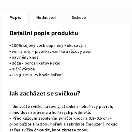
Popis
Hodnocení
Diskuze
Detailní popis produktu
▪︎ 100% sójový vosk doplněný kokosovým
▪︎ vonný olej – pivoňka, vanilka a růžový pepř
▪︎ bavlněný knot
▪︎ dóza - borosilikátové sklo
▪︎ ruční výroba
▪︎ 115 g / min. 25 hodin hoření
Jak zacházet se svíčkou?
– Umístěte svíčku na rovný, stabilní a nehořlavý povrch,
mimo dosah průvanu a hořlavých předmětů.
– Před každým zapálením zkraťte knot na 0,3–0,5 cm –
prodloužíte tím dobu hoření a zabráníte čmouzení. Pokud
začne svíčka čmoudit, knot zkraťte znovu.