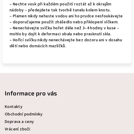
– Nechte vosk při každém použití roztát až k okrajům
nádoby – předejdete tak tvorbě tunelu kolem knotu.
– Plamen nikdy nehaste vodou ani ho prudce nesfoukávejte
– doporučujeme použít zhášedlo nebo přiklopení víčkem.
– Nenechávejte svíčku hořet déle než 3–4 hodiny v kuse –
mohlo by dojít k deformaci obalu nebo prasknutí skla.
– Hořící svíčku nikdy nenechávejte bez dozoru ani v dosahu
dětí nebo domácích mazlíčků.
Z
á
p
Informace pro vás
a
Kontakty
t
Obchodní podmínky
í
Doprava a ceny
Vrácení zboži