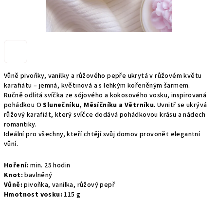
Vůně pivoňky, vanilky a růžového pepře ukrytá v růžovém květu
karafiátu – jemná, květinová a s lehkým kořeněným šarmem.
Ručně odlitá svíčka ze sójového a kokosového vosku, inspirovaná
pohádkou O
Slunečníku, Měsíčníku a Větrníku
. Uvnitř se ukrývá
růžový karafiát, který svíčce dodává pohádkovou krásu a nádech
romantiky.
Ideální pro všechny, kteří chtějí svůj domov provonět elegantní
vůní.
Hoření:
min. 25 hodin
Knot:
bavlněný
Vůně:
pivoňka, vanilka, růžový pepř
Hmotnost vosku:
115 g