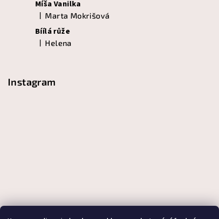
Míša Vanilka
|
Marta Mokrišová
Hodnocení produktu je 5 z 5 hvězdiček.
Bíílá růže
|
Helena
Hodnocení produktu je 5 z 5 hvězdiček.
Instagram