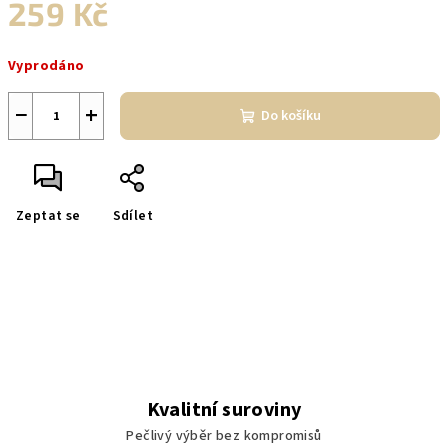
259 Kč
Měrná
Vyprodáno
cena:
−
+
Do košíku
Zeptat se
Sdílet
Kvalitní suroviny
Pečlivý výběr bez kompromisů